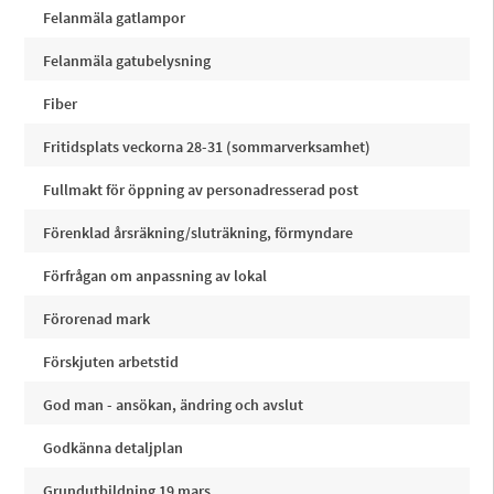
Felanmäla gatlampor
Felanmäla gatubelysning
Fiber
Fritidsplats veckorna 28-31 (sommarverksamhet)
Fullmakt för öppning av personadresserad post
Förenklad årsräkning/sluträkning, förmyndare
Förfrågan om anpassning av lokal
Förorenad mark
Förskjuten arbetstid
God man - ansökan, ändring och avslut
Godkänna detaljplan
Grundutbildning 19 mars