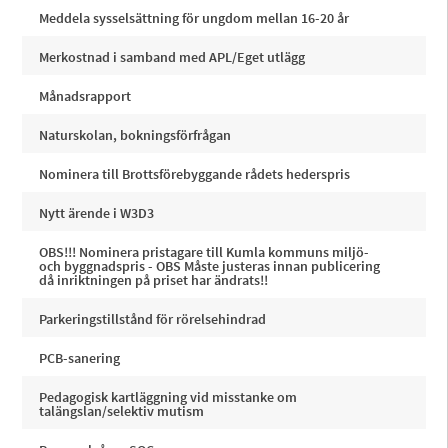
Meddela sysselsättning för ungdom mellan 16-20 år
Merkostnad i samband med APL/Eget utlägg
Månadsrapport
Naturskolan, bokningsförfrågan
Nominera till Brottsförebyggande rådets hederspris
Nytt ärende i W3D3
OBS!!! Nominera pristagare till Kumla kommuns miljö-
och byggnadspris - OBS Måste justeras innan publicering
då inriktningen på priset har ändrats!!
Parkeringstillstånd för rörelsehindrad
PCB-sanering
Pedagogisk kartläggning vid misstanke om
talängslan/selektiv mutism