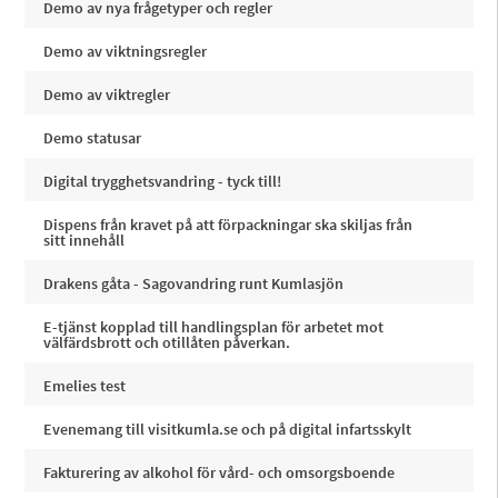
Demo av nya frågetyper och regler
Demo av viktningsregler
Demo av viktregler
Demo statusar
Digital trygghetsvandring - tyck till!
Dispens från kravet på att förpackningar ska skiljas från
sitt innehåll
Drakens gåta - Sagovandring runt Kumlasjön
E-tjänst kopplad till handlingsplan för arbetet mot
välfärdsbrott och otillåten påverkan.
Emelies test
Evenemang till visitkumla.se och på digital infartsskylt
Fakturering av alkohol för vård- och omsorgsboende