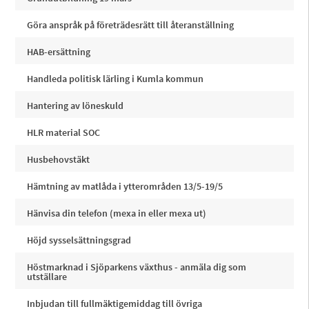
Göra anspråk på företrädesrätt till återanställning
HAB-ersättning
Handleda politisk lärling i Kumla kommun
Hantering av löneskuld
HLR material SOC
Husbehovstäkt
Hämtning av matlåda i ytterområden 13/5-19/5
Hänvisa din telefon (mexa in eller mexa ut)
Höjd sysselsättningsgrad
Höstmarknad i Sjöparkens växthus - anmäla dig som
utställare
Inbjudan till fullmäktigemiddag till övriga