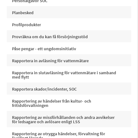
Personalgåvor SOC
Planbesked
Profilprodukter
Provräkna om du kan få försörjningsstöd
Påse pengar - ett ungdomsinitiativ
Rapportera in avläsning för vattenmätare
Rapportera in slutavläsning för vattenmätare i samband
med flytt
Rapportera skador/incidenter, SOC
Rapportering av händelser från kultur- och
fritidsförvaltningen
Rapportering av missförhållanden och andra avvikelser
för ledsagare och avlösare enligt LSS
Rapportering av otrygga händelser, förvaltning för