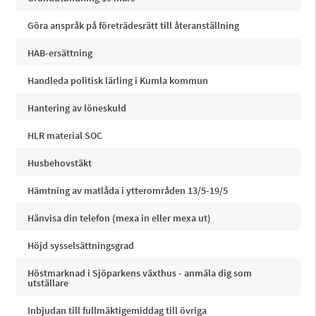
Göra anspråk på företrädesrätt till återanställning
HAB-ersättning
Handleda politisk lärling i Kumla kommun
Hantering av löneskuld
HLR material SOC
Husbehovstäkt
Hämtning av matlåda i ytterområden 13/5-19/5
Hänvisa din telefon (mexa in eller mexa ut)
Höjd sysselsättningsgrad
Höstmarknad i Sjöparkens växthus - anmäla dig som
utställare
Inbjudan till fullmäktigemiddag till övriga