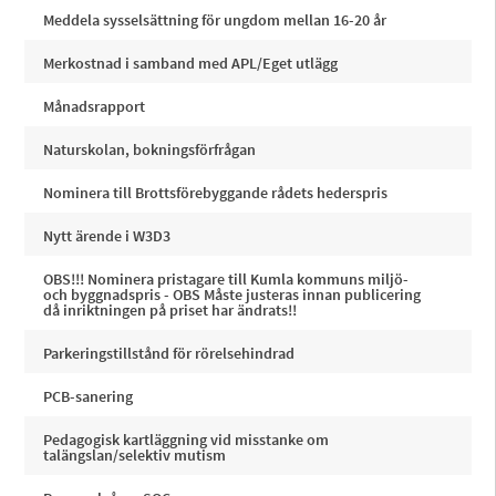
Meddela sysselsättning för ungdom mellan 16-20 år
Merkostnad i samband med APL/Eget utlägg
Månadsrapport
Naturskolan, bokningsförfrågan
Nominera till Brottsförebyggande rådets hederspris
Nytt ärende i W3D3
OBS!!! Nominera pristagare till Kumla kommuns miljö-
och byggnadspris - OBS Måste justeras innan publicering
då inriktningen på priset har ändrats!!
Parkeringstillstånd för rörelsehindrad
PCB-sanering
Pedagogisk kartläggning vid misstanke om
talängslan/selektiv mutism