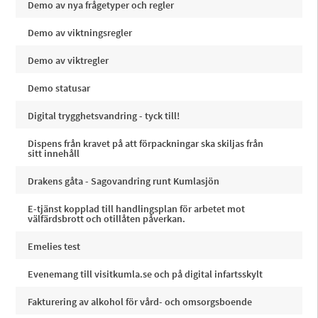
Demo av nya frågetyper och regler
Demo av viktningsregler
Demo av viktregler
Demo statusar
Digital trygghetsvandring - tyck till!
Dispens från kravet på att förpackningar ska skiljas från
sitt innehåll
Drakens gåta - Sagovandring runt Kumlasjön
E-tjänst kopplad till handlingsplan för arbetet mot
välfärdsbrott och otillåten påverkan.
Emelies test
Evenemang till visitkumla.se och på digital infartsskylt
Fakturering av alkohol för vård- och omsorgsboende