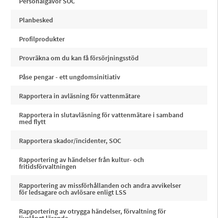
Personalgåvor SOC
Planbesked
Profilprodukter
Provräkna om du kan få försörjningsstöd
Påse pengar - ett ungdomsinitiativ
Rapportera in avläsning för vattenmätare
Rapportera in slutavläsning för vattenmätare i samband
med flytt
Rapportera skador/incidenter, SOC
Rapportering av händelser från kultur- och
fritidsförvaltningen
Rapportering av missförhållanden och andra avvikelser
för ledsagare och avlösare enligt LSS
Rapportering av otrygga händelser, förvaltning för