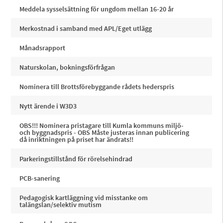
Meddela sysselsättning för ungdom mellan 16-20 år
Merkostnad i samband med APL/Eget utlägg
Månadsrapport
Naturskolan, bokningsförfrågan
Nominera till Brottsförebyggande rådets hederspris
Nytt ärende i W3D3
OBS!!! Nominera pristagare till Kumla kommuns miljö-
och byggnadspris - OBS Måste justeras innan publicering
då inriktningen på priset har ändrats!!
Parkeringstillstånd för rörelsehindrad
PCB-sanering
Pedagogisk kartläggning vid misstanke om
talängslan/selektiv mutism