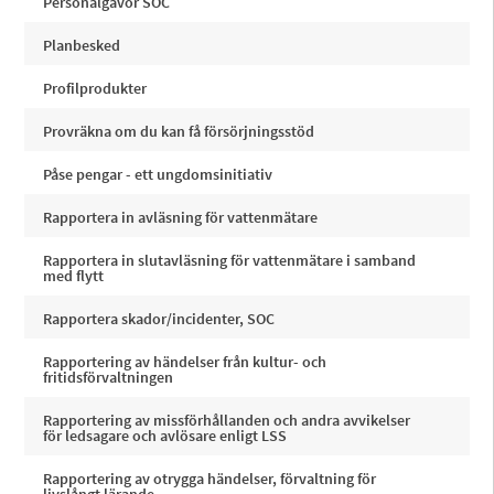
Personalgåvor SOC
Planbesked
Profilprodukter
Provräkna om du kan få försörjningsstöd
Påse pengar - ett ungdomsinitiativ
Rapportera in avläsning för vattenmätare
Rapportera in slutavläsning för vattenmätare i samband
med flytt
Rapportera skador/incidenter, SOC
Rapportering av händelser från kultur- och
fritidsförvaltningen
Rapportering av missförhållanden och andra avvikelser
för ledsagare och avlösare enligt LSS
Rapportering av otrygga händelser, förvaltning för