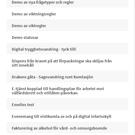
Demo av nya frågetyper och regler
Demo av viktningsregler
Demo av viktregler
Demo statusar
Digital trygghetsvandring - tyck till!
Dispens från kravet på att förpackningar ska skiljas från
sitt innehåll
Drakens gåta - Sagovandring runt Kumlasjön
E-tjänst kopplad till handlingsplan för arbetet mot
välfärdsbrott och otillåten påverkan.
Emelies test
Evenemang till visitkumla.se och på digital infartsskylt
Fakturering av alkohol för vård- och omsorgsboende