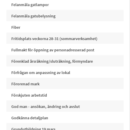
Felanmäla gatlampor
Felanmäla gatubelysning
Fiber
Fritidsplats veckorna 28-31 (sommarverksamhet)
Fullmakt för öppning av personadresserad post
Förenklad årsräkning/sluträkning, förmyndare
Förfrågan om anpassning av lokal
Förorenad mark
Förskjuten arbetstid
God man - ansökan, ändring och avslut
Godkänna detaljplan
Grundutbildning 19 mars