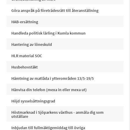
Göra anspråk på företrädesrätt till återanställning
HAB-ersättning
Handleda politisk lärling i Kumla kommun
Hantering av löneskuld
HLR material SOC
Husbehovstäkt
Hämtning av matlåda i ytterområden 13/5-19/5
Hänvisa din telefon (mexa in eller mexa ut)
Höjd sysselsättningsgrad
Höstmarknad i Sjöparkens växthus - anmäla dig som
utställare
Inbjudan till fullmäktigemiddag till övriga