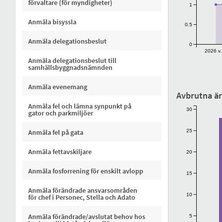
förvaltare (för myndigheter)
1
Anmäla bisyssla
0.5
Anmäla delegationsbeslut
0
2026 v.
Anmäla delegationsbeslut till
samhällsbyggnadsnämnden
Anmäla evenemang
Avbrutna är
Anmäla fel och lämna synpunkt på
30
gator och parkmiljöer
25
Anmäla fel på gata
Anmäla fettavskiljare
20
Anmäla fosforrening för enskilt avlopp
15
Anmäla förändrade ansvarsområden
10
för chef i Personec, Stella och Adato
Anmäla förändrade/avslutat behov hos
5