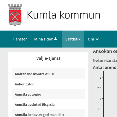
Tjänster
Mina sidor
Statistik
Om
_
Ansökan o
Välj e-tjänst
Nedan visas st
Antal ärend
Andrahandskontrakt SOC
3
Anhörigstöd
2.5
Anmäla autogiro
2
Anmäla avslutad Bisyssla
1.5
Anmäla behov av god man eller