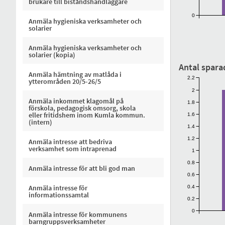
brukare till biståndshandläggare
0
Anmäla hygieniska verksamheter och
solarier
Anmäla hygieniska verksamheter och
solarier (kopia)
Antal spara
Anmäla hämtning av matlåda i
2.2
ytterområden 20/5-26/5
2
Anmäla inkommet klagomål på
1.8
förskola, pedagogisk omsorg, skola
eller fritidshem inom Kumla kommun.
1.6
(intern)
1.4
1.2
Anmäla intresse att bedriva
verksamhet som intraprenad
1
0.8
Anmäla intresse för att bli god man
0.6
Anmäla intresse för
0.4
informationssamtal
0.2
0
Anmäla intresse för kommunens
barngruppsverksamheter