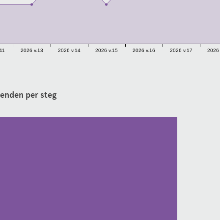
11
2026 v.13
2026 v.14
2026 v.15
2026 v.16
2026 v.17
2026 
enden per steg