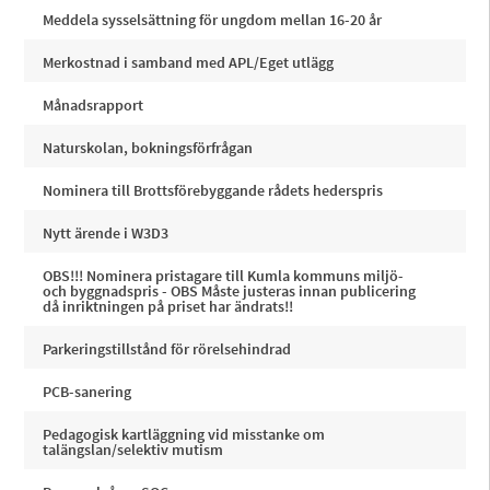
Meddela sysselsättning för ungdom mellan 16-20 år
Merkostnad i samband med APL/Eget utlägg
Månadsrapport
Naturskolan, bokningsförfrågan
Nominera till Brottsförebyggande rådets hederspris
Nytt ärende i W3D3
OBS!!! Nominera pristagare till Kumla kommuns miljö-
och byggnadspris - OBS Måste justeras innan publicering
då inriktningen på priset har ändrats!!
Parkeringstillstånd för rörelsehindrad
PCB-sanering
Pedagogisk kartläggning vid misstanke om
talängslan/selektiv mutism