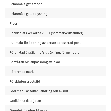
Felanmäla gatlampor
Felanmäla gatubelysning
Fiber
Fritidsplats veckorna 28-31 (sommarverksamhet)
Fullmakt för öppning av personadresserad post
Förenklad årsräkning/sluträkning, förmyndare
Förfrågan om anpassning av lokal
Förorenad mark
Förskjuten arbetstid
God man - ansökan, ändring och avslut
Godkänna detaljplan
Grundutbildning 19 mars