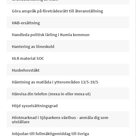
Göra anspråk på företrädesrätt till återanställning
HAB-ersättning
Handleda politisk lärling i Kumla kommun
Hantering av löneskuld
HLR material SOC
Husbehovstäkt
Hämtning av matlåda i ytterområden 13/5-19/5
Hänvisa din telefon (mexa in eller mexa ut)
Höjd sysselsättningsgrad
Höstmarknad i Sjöparkens växthus - anmäla dig som
utställare
Inbjudan till fullmäktigemiddag till övriga