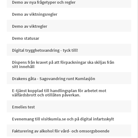
Demo av nya frågetyper och regler
Demo av viktningsregler
Demo av viktregler
Demo statusar
Digital trygghetsvandring - tyck till!
Dispens från kravet på att förpackningar ska skiljas från
sitt innehåll
Drakens gåta - Sagovandring runt Kumlasjön
E-tjänst kopplad till handlingsplan för arbetet mot
välfärdsbrott och otillåten påverkan.
Emelies test
Evenemang till visitkumla.se och på digital infartsskylt
Fakturering av alkohol för vård- och omsorgsboende