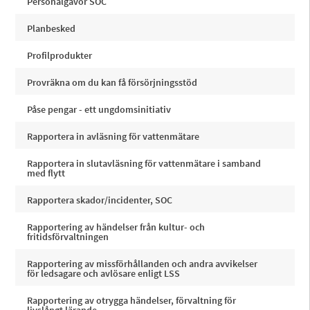
Personalgåvor SOC
Planbesked
Profilprodukter
Provräkna om du kan få försörjningsstöd
Påse pengar - ett ungdomsinitiativ
Rapportera in avläsning för vattenmätare
Rapportera in slutavläsning för vattenmätare i samband
med flytt
Rapportera skador/incidenter, SOC
Rapportering av händelser från kultur- och
fritidsförvaltningen
Rapportering av missförhållanden och andra avvikelser
för ledsagare och avlösare enligt LSS
Rapportering av otrygga händelser, förvaltning för