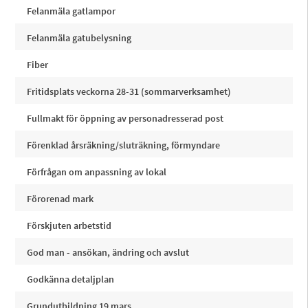
Felanmäla gatlampor
Felanmäla gatubelysning
Fiber
Fritidsplats veckorna 28-31 (sommarverksamhet)
Fullmakt för öppning av personadresserad post
Förenklad årsräkning/sluträkning, förmyndare
Förfrågan om anpassning av lokal
Förorenad mark
Förskjuten arbetstid
God man - ansökan, ändring och avslut
Godkänna detaljplan
Grundutbildning 19 mars