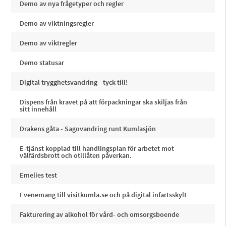
Demo av nya frågetyper och regler
Demo av viktningsregler
Demo av viktregler
Demo statusar
Digital trygghetsvandring - tyck till!
Dispens från kravet på att förpackningar ska skiljas från
sitt innehåll
Drakens gåta - Sagovandring runt Kumlasjön
E-tjänst kopplad till handlingsplan för arbetet mot
välfärdsbrott och otillåten påverkan.
Emelies test
Evenemang till visitkumla.se och på digital infartsskylt
Fakturering av alkohol för vård- och omsorgsboende