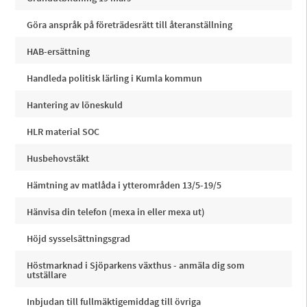
Göra anspråk på företrädesrätt till återanställning
HAB-ersättning
Handleda politisk lärling i Kumla kommun
Hantering av löneskuld
HLR material SOC
Husbehovstäkt
Hämtning av matlåda i ytterområden 13/5-19/5
Hänvisa din telefon (mexa in eller mexa ut)
Höjd sysselsättningsgrad
Höstmarknad i Sjöparkens växthus - anmäla dig som
utställare
Inbjudan till fullmäktigemiddag till övriga