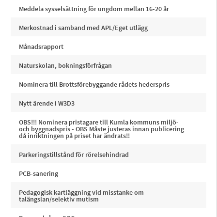
Meddela sysselsättning för ungdom mellan 16-20 år
Merkostnad i samband med APL/Eget utlägg
Månadsrapport
Naturskolan, bokningsförfrågan
Nominera till Brottsförebyggande rådets hederspris
Nytt ärende i W3D3
OBS!!! Nominera pristagare till Kumla kommuns miljö-
och byggnadspris - OBS Måste justeras innan publicering
då inriktningen på priset har ändrats!!
Parkeringstillstånd för rörelsehindrad
PCB-sanering
Pedagogisk kartläggning vid misstanke om
talängslan/selektiv mutism