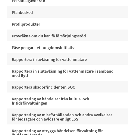
Personalgåvor SOC
Planbesked
Profilprodukter
Provräkna om du kan få försörjningsstöd
Påse pengar - ett ungdomsinitiativ
Rapportera in avläsning för vattenmätare
Rapportera in slutavläsning för vattenmätare i samband
med flytt
Rapportera skador/incidenter, SOC
Rapportering av händelser från kultur- och
fritidsförvaltningen
Rapportering av missförhållanden och andra avvikelser
för ledsagare och avlösare enligt LSS
Rapportering av otrygga händelser, förvaltning för