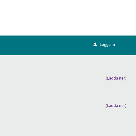
Logga in
u
(
Ladda ner
)
(
Ladda ner
)