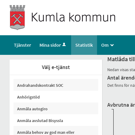
Tjänster
Mina sidor
Statistik
Om
_
Matlåda ti
Välj e-tjänst
Nedan visas sta
Antal ärend
Andrahandskontrakt SOC
Det finns för nä
Anhörigstöd
Avbrutna är
Anmäla autogiro
Anmäla avslutad Bisyssla
Anmäla behov av god man eller