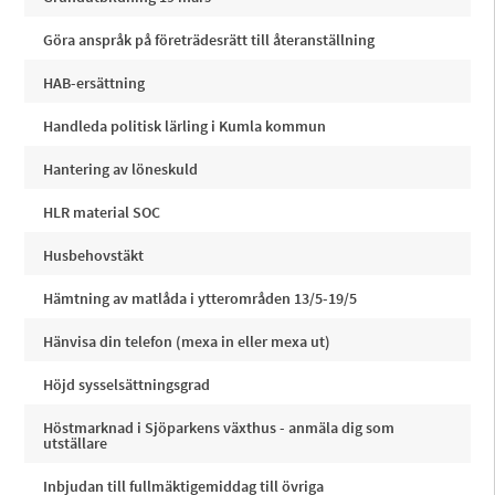
Göra anspråk på företrädesrätt till återanställning
HAB-ersättning
Handleda politisk lärling i Kumla kommun
Hantering av löneskuld
HLR material SOC
Husbehovstäkt
Hämtning av matlåda i ytterområden 13/5-19/5
Hänvisa din telefon (mexa in eller mexa ut)
Höjd sysselsättningsgrad
Höstmarknad i Sjöparkens växthus - anmäla dig som
utställare
Inbjudan till fullmäktigemiddag till övriga