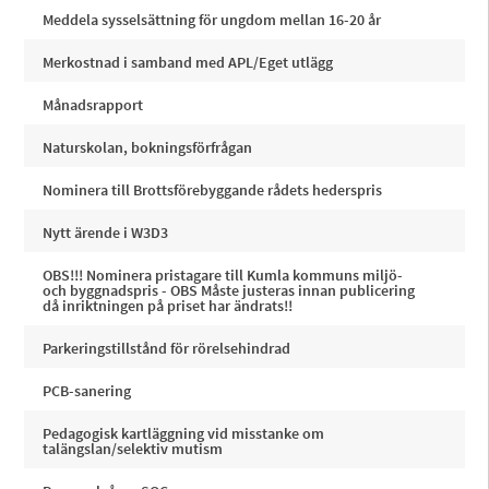
Meddela sysselsättning för ungdom mellan 16-20 år
Merkostnad i samband med APL/Eget utlägg
Månadsrapport
Naturskolan, bokningsförfrågan
Nominera till Brottsförebyggande rådets hederspris
Nytt ärende i W3D3
OBS!!! Nominera pristagare till Kumla kommuns miljö-
och byggnadspris - OBS Måste justeras innan publicering
då inriktningen på priset har ändrats!!
Parkeringstillstånd för rörelsehindrad
PCB-sanering
Pedagogisk kartläggning vid misstanke om
talängslan/selektiv mutism