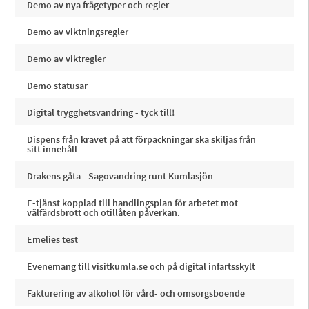
Demo av nya frågetyper och regler
Demo av viktningsregler
Demo av viktregler
Demo statusar
Digital trygghetsvandring - tyck till!
Dispens från kravet på att förpackningar ska skiljas från
sitt innehåll
Drakens gåta - Sagovandring runt Kumlasjön
E-tjänst kopplad till handlingsplan för arbetet mot
välfärdsbrott och otillåten påverkan.
Emelies test
Evenemang till visitkumla.se och på digital infartsskylt
Fakturering av alkohol för vård- och omsorgsboende