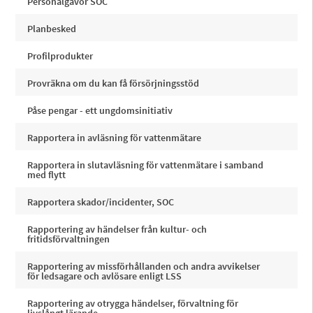
Personalgåvor SOC
Planbesked
Profilprodukter
Provräkna om du kan få försörjningsstöd
Påse pengar - ett ungdomsinitiativ
Rapportera in avläsning för vattenmätare
Rapportera in slutavläsning för vattenmätare i samband
med flytt
Rapportera skador/incidenter, SOC
Rapportering av händelser från kultur- och
fritidsförvaltningen
Rapportering av missförhållanden och andra avvikelser
för ledsagare och avlösare enligt LSS
Rapportering av otrygga händelser, förvaltning för