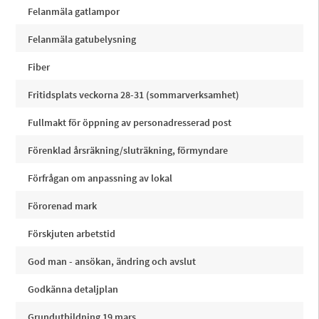
Felanmäla gatlampor
Felanmäla gatubelysning
Fiber
Fritidsplats veckorna 28-31 (sommarverksamhet)
Fullmakt för öppning av personadresserad post
Förenklad årsräkning/sluträkning, förmyndare
Förfrågan om anpassning av lokal
Förorenad mark
Förskjuten arbetstid
God man - ansökan, ändring och avslut
Godkänna detaljplan
Grundutbildning 19 mars