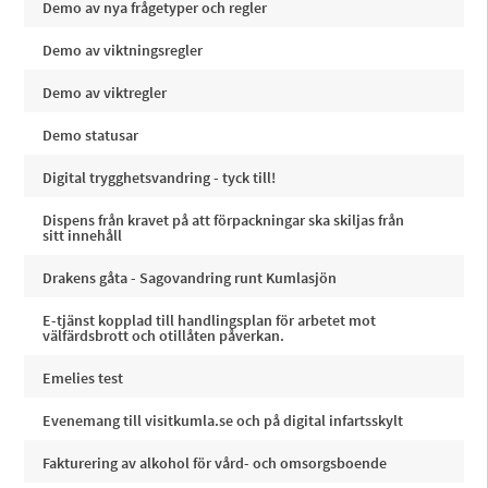
Demo av nya frågetyper och regler
Demo av viktningsregler
Demo av viktregler
Demo statusar
Digital trygghetsvandring - tyck till!
Dispens från kravet på att förpackningar ska skiljas från
sitt innehåll
Drakens gåta - Sagovandring runt Kumlasjön
E-tjänst kopplad till handlingsplan för arbetet mot
välfärdsbrott och otillåten påverkan.
Emelies test
Evenemang till visitkumla.se och på digital infartsskylt
Fakturering av alkohol för vård- och omsorgsboende