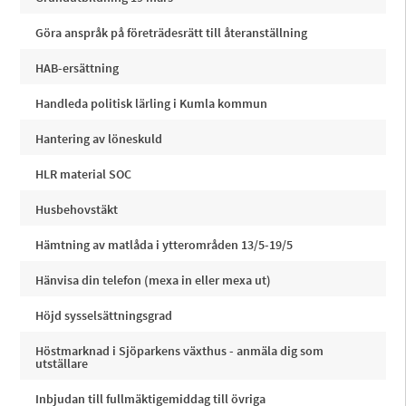
Göra anspråk på företrädesrätt till återanställning
HAB-ersättning
Handleda politisk lärling i Kumla kommun
Hantering av löneskuld
HLR material SOC
Husbehovstäkt
Hämtning av matlåda i ytterområden 13/5-19/5
Hänvisa din telefon (mexa in eller mexa ut)
Höjd sysselsättningsgrad
Höstmarknad i Sjöparkens växthus - anmäla dig som
utställare
Inbjudan till fullmäktigemiddag till övriga