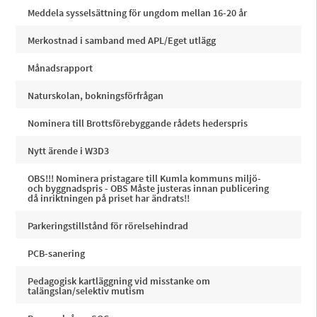
Meddela sysselsättning för ungdom mellan 16-20 år
Merkostnad i samband med APL/Eget utlägg
Månadsrapport
Naturskolan, bokningsförfrågan
Nominera till Brottsförebyggande rådets hederspris
Nytt ärende i W3D3
OBS!!! Nominera pristagare till Kumla kommuns miljö-
och byggnadspris - OBS Måste justeras innan publicering
då inriktningen på priset har ändrats!!
Parkeringstillstånd för rörelsehindrad
PCB-sanering
Pedagogisk kartläggning vid misstanke om
talängslan/selektiv mutism