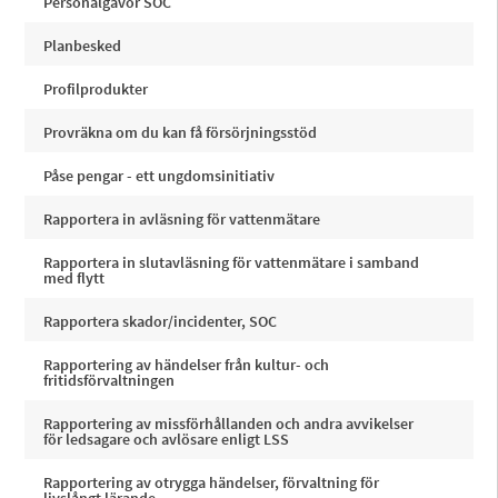
Personalgåvor SOC
Planbesked
Profilprodukter
Provräkna om du kan få försörjningsstöd
Påse pengar - ett ungdomsinitiativ
Rapportera in avläsning för vattenmätare
Rapportera in slutavläsning för vattenmätare i samband
med flytt
Rapportera skador/incidenter, SOC
Rapportering av händelser från kultur- och
fritidsförvaltningen
Rapportering av missförhållanden och andra avvikelser
för ledsagare och avlösare enligt LSS
Rapportering av otrygga händelser, förvaltning för