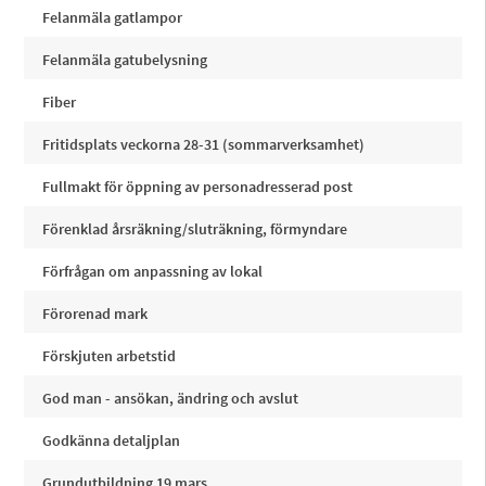
Felanmäla gatlampor
Felanmäla gatubelysning
Fiber
Fritidsplats veckorna 28-31 (sommarverksamhet)
Fullmakt för öppning av personadresserad post
Förenklad årsräkning/sluträkning, förmyndare
Förfrågan om anpassning av lokal
Förorenad mark
Förskjuten arbetstid
God man - ansökan, ändring och avslut
Godkänna detaljplan
Grundutbildning 19 mars