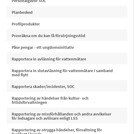
Personalgåvor SOC
Planbesked
Profilprodukter
Provräkna om du kan få försörjningsstöd
Påse pengar - ett ungdomsinitiativ
Rapportera in avläsning för vattenmätare
Rapportera in slutavläsning för vattenmätare i samband
med flytt
Rapportera skador/incidenter, SOC
Rapportering av händelser från kultur- och
fritidsförvaltningen
Rapportering av missförhållanden och andra avvikelser
för ledsagare och avlösare enligt LSS
Rapportering av otrygga händelser, förvaltning för