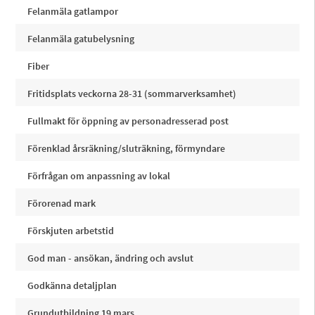
Felanmäla gatlampor
Felanmäla gatubelysning
Fiber
Fritidsplats veckorna 28-31 (sommarverksamhet)
Fullmakt för öppning av personadresserad post
Förenklad årsräkning/sluträkning, förmyndare
Förfrågan om anpassning av lokal
Förorenad mark
Förskjuten arbetstid
God man - ansökan, ändring och avslut
Godkänna detaljplan
Grundutbildning 19 mars