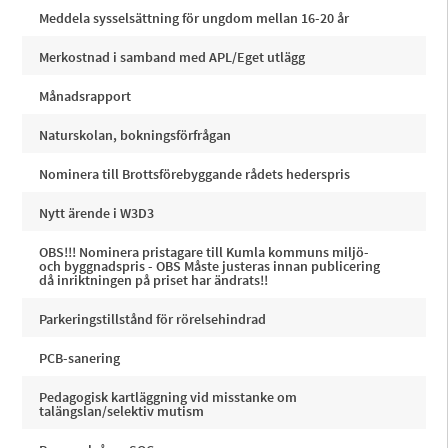
Meddela sysselsättning för ungdom mellan 16-20 år
Merkostnad i samband med APL/Eget utlägg
Månadsrapport
Naturskolan, bokningsförfrågan
Nominera till Brottsförebyggande rådets hederspris
Nytt ärende i W3D3
OBS!!! Nominera pristagare till Kumla kommuns miljö-
och byggnadspris - OBS Måste justeras innan publicering
då inriktningen på priset har ändrats!!
Parkeringstillstånd för rörelsehindrad
PCB-sanering
Pedagogisk kartläggning vid misstanke om
talängslan/selektiv mutism