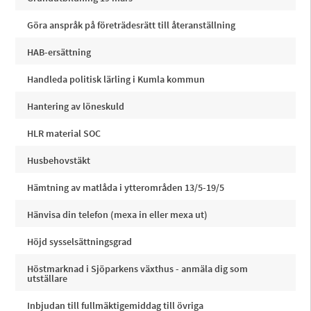
Göra anspråk på företrädesrätt till återanställning
HAB-ersättning
Handleda politisk lärling i Kumla kommun
Hantering av löneskuld
HLR material SOC
Husbehovstäkt
Hämtning av matlåda i ytterområden 13/5-19/5
Hänvisa din telefon (mexa in eller mexa ut)
Höjd sysselsättningsgrad
Höstmarknad i Sjöparkens växthus - anmäla dig som
utställare
Inbjudan till fullmäktigemiddag till övriga