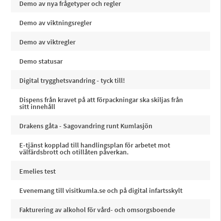
Demo av nya frågetyper och regler
Demo av viktningsregler
Demo av viktregler
Demo statusar
Digital trygghetsvandring - tyck till!
Dispens från kravet på att förpackningar ska skiljas från
sitt innehåll
Drakens gåta - Sagovandring runt Kumlasjön
E-tjänst kopplad till handlingsplan för arbetet mot
välfärdsbrott och otillåten påverkan.
Emelies test
Evenemang till visitkumla.se och på digital infartsskylt
Fakturering av alkohol för vård- och omsorgsboende