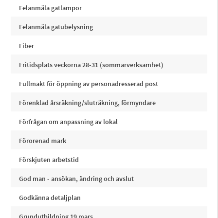
Felanmäla gatlampor
Felanmäla gatubelysning
Fiber
Fritidsplats veckorna 28-31 (sommarverksamhet)
Fullmakt för öppning av personadresserad post
Förenklad årsräkning/sluträkning, förmyndare
Förfrågan om anpassning av lokal
Förorenad mark
Förskjuten arbetstid
God man - ansökan, ändring och avslut
Godkänna detaljplan
Grundutbildning 19 mars