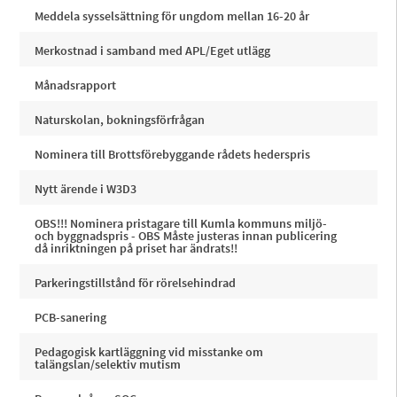
Meddela sysselsättning för ungdom mellan 16-20 år
Merkostnad i samband med APL/Eget utlägg
Månadsrapport
Naturskolan, bokningsförfrågan
Nominera till Brottsförebyggande rådets hederspris
Nytt ärende i W3D3
OBS!!! Nominera pristagare till Kumla kommuns miljö-
och byggnadspris - OBS Måste justeras innan publicering
då inriktningen på priset har ändrats!!
Parkeringstillstånd för rörelsehindrad
PCB-sanering
Pedagogisk kartläggning vid misstanke om
talängslan/selektiv mutism