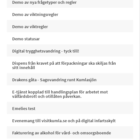
Demo av nya frågetyper och regler
Demo av viktningsregler
Demo av viktregler
Demo statusar
Digital trygghetsvandring - tyck till!
Dispens från kravet på att förpackningar ska skiljas från
sitt innehåll
Drakens gåta - Sagovandring runt Kumlasjön
E-tjänst kopplad till handlingsplan för arbetet mot
välfärdsbrott och otillåten påverkan.
Emelies test
Evenemang till visitkumla.se och på digital infartsskylt
Fakturering av alkohol för vård- och omsorgsboende