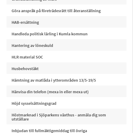
Göra anspråk på företrädesrätt till återanställning
HAB-ersättning
Handleda politisk lärling i Kumla kommun
Hantering av löneskuld
HLR material SOC
Husbehovstäkt
Hämtning av matlåda i ytterområden 13/5-19/5
Hänvisa din telefon (mexa in eller mexa ut)
Höjd sysselsättningsgrad
Höstmarknad i Sjöparkens växthus - anmäla dig som
utställare
Inbjudan till fullmäktigemiddag till övriga