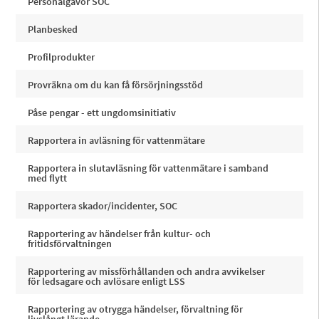
Personalgåvor SOC
Planbesked
Profilprodukter
Provräkna om du kan få försörjningsstöd
Påse pengar - ett ungdomsinitiativ
Rapportera in avläsning för vattenmätare
Rapportera in slutavläsning för vattenmätare i samband
med flytt
Rapportera skador/incidenter, SOC
Rapportering av händelser från kultur- och
fritidsförvaltningen
Rapportering av missförhållanden och andra avvikelser
för ledsagare och avlösare enligt LSS
Rapportering av otrygga händelser, förvaltning för