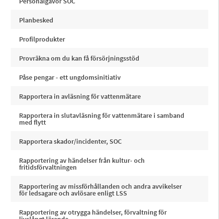
Personalgåvor SOC
Planbesked
Profilprodukter
Provräkna om du kan få försörjningsstöd
Påse pengar - ett ungdomsinitiativ
Rapportera in avläsning för vattenmätare
Rapportera in slutavläsning för vattenmätare i samband
med flytt
Rapportera skador/incidenter, SOC
Rapportering av händelser från kultur- och
fritidsförvaltningen
Rapportering av missförhållanden och andra avvikelser
för ledsagare och avlösare enligt LSS
Rapportering av otrygga händelser, förvaltning för