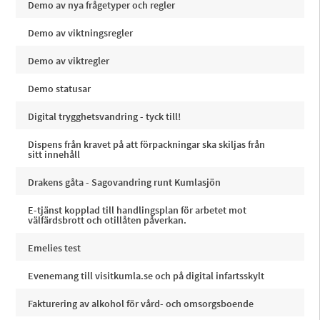
Demo av nya frågetyper och regler
Demo av viktningsregler
Demo av viktregler
Demo statusar
Digital trygghetsvandring - tyck till!
Dispens från kravet på att förpackningar ska skiljas från
sitt innehåll
Drakens gåta - Sagovandring runt Kumlasjön
E-tjänst kopplad till handlingsplan för arbetet mot
välfärdsbrott och otillåten påverkan.
Emelies test
Evenemang till visitkumla.se och på digital infartsskylt
Fakturering av alkohol för vård- och omsorgsboende