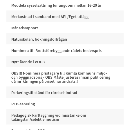
Meddela sysselsättning för ungdom mellan 16-20 år
Merkostnad i samband med APL/Eget utlägg
Månadsrapport
Naturskolan, bokningsförfrågan
Nominera till Brottsförebyggande rådets hederspris
Nytt ärende i W3D3
OBS!!! Nominera pristagare till Kumla kommuns miljö-
och byggnadspris - OBS Måste justeras innan publicering
då inriktningen på priset har ändrats!!
Parkeringstillstånd för rörelsehindrad
PCB-sanering
Pedagogisk kartläggning vid misstanke om
talängslan/selektiv mutism