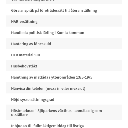
Göra anspråk på företrädesrätt till återanställning
HAB-ersättning
Handleda politisk lärling i Kumla kommun
Hantering av löneskuld
HLR material SOC
Husbehovstäkt
Hämtning av matlåda i ytterområden 13/5-19/5
Hänvisa din telefon (mexa in eller mexa ut)
Höjd sysselsättningsgrad
Höstmarknad i Sjöparkens växthus - anmäla dig som
utställare
Inbjudan till fullmäktigemiddag till övriga