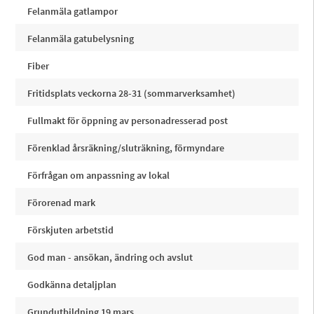
Felanmäla gatlampor
Felanmäla gatubelysning
Fiber
Fritidsplats veckorna 28-31 (sommarverksamhet)
Fullmakt för öppning av personadresserad post
Förenklad årsräkning/sluträkning, förmyndare
Förfrågan om anpassning av lokal
Förorenad mark
Förskjuten arbetstid
God man - ansökan, ändring och avslut
Godkänna detaljplan
Grundutbildning 19 mars