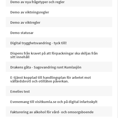
Demo av nya frågetyper och regler
Demo av viktningsregler
Demo av viktregler
Demo statusar
Digital trygghetsvandring - tyck till!
Dispens från kravet på att förpackningar ska skiljas från
sitt innehåll
Drakens gåta - Sagovandring runt Kumlasjön
E-tjänst kopplad till handlingsplan för arbetet mot
välfärdsbrott och otillåten påverkan.
Emelies test
Evenemang till visitkumla.se och på digital infartsskylt
Fakturering av alkohol för vård- och omsorgsboende