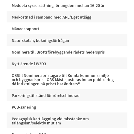
Meddela sysselsättning för ungdom mellan 16-20 år
Merkostnad i samband med APL/Eget utlägg
Månadsrapport
Naturskolan, bokningsförfrågan
Nominera till Brottsförebyggande rådets hederspris
Nytt ärende i W3D3
OBS!!! Nominera pristagare till Kumla kommuns miljö-
och byggnadspris - OBS Måste justeras innan publicering
då inriktningen på priset har ändrats!!
Parkeringstillstånd för rörelsehindrad
PCB-sanering
Pedagogisk kartläggning vid misstanke om
talängslan/selektiv mutism