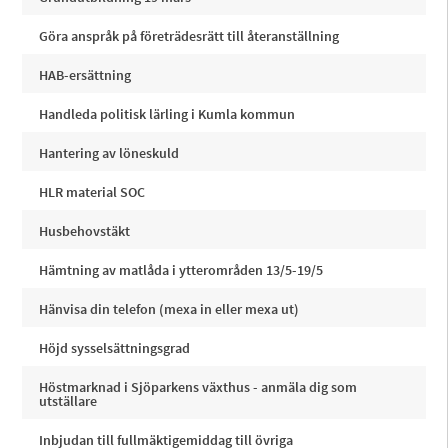
Göra anspråk på företrädesrätt till återanställning
HAB-ersättning
Handleda politisk lärling i Kumla kommun
Hantering av löneskuld
HLR material SOC
Husbehovstäkt
Hämtning av matlåda i ytterområden 13/5-19/5
Hänvisa din telefon (mexa in eller mexa ut)
Höjd sysselsättningsgrad
Höstmarknad i Sjöparkens växthus - anmäla dig som
utställare
Inbjudan till fullmäktigemiddag till övriga