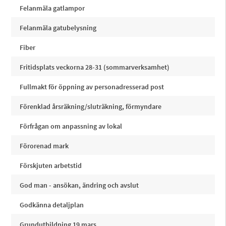
Felanmäla gatlampor
Felanmäla gatubelysning
Fiber
Fritidsplats veckorna 28-31 (sommarverksamhet)
Fullmakt för öppning av personadresserad post
Förenklad årsräkning/sluträkning, förmyndare
Förfrågan om anpassning av lokal
Förorenad mark
Förskjuten arbetstid
God man - ansökan, ändring och avslut
Godkänna detaljplan
Grundutbildning 19 mars