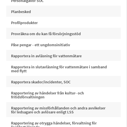
Personalgåvor SOC
Planbesked
Profilprodukter
Provräkna om du kan få försörjningsstöd
Påse pengar - ett ungdomsinitiativ
Rapportera in avläsning för vattenmätare
Rapportera in slutavläsning för vattenmätare i samband
med flytt
Rapportera skador/incidenter, SOC
Rapportering av händelser från kultur- och
fritidsförvaltningen
Rapportering av missförhållanden och andra avvikelser
för ledsagare och avlösare enligt LSS
Rapportering av otrygga händelser, förvaltning för