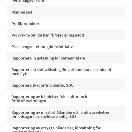
Personalgåvor SOC
Planbesked
Profilprodukter
Provräkna om du kan få försörjningsstöd
Påse pengar - ett ungdomsinitiativ
Rapportera in avläsning för vattenmätare
Rapportera in slutavläsning för vattenmätare i samband
med flytt
Rapportera skador/incidenter, SOC
Rapportering av händelser från kultur- och
fritidsförvaltningen
Rapportering av missförhållanden och andra avvikelser
för ledsagare och avlösare enligt LSS
Rapportering av otrygga händelser, förvaltning för