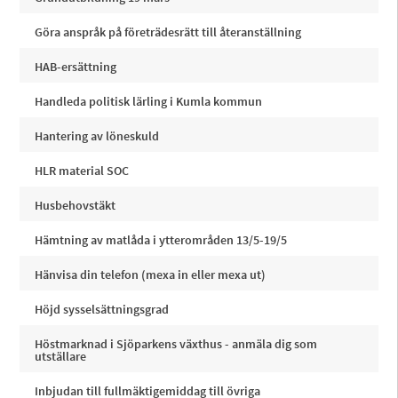
Göra anspråk på företrädesrätt till återanställning
HAB-ersättning
Handleda politisk lärling i Kumla kommun
Hantering av löneskuld
HLR material SOC
Husbehovstäkt
Hämtning av matlåda i ytterområden 13/5-19/5
Hänvisa din telefon (mexa in eller mexa ut)
Höjd sysselsättningsgrad
Höstmarknad i Sjöparkens växthus - anmäla dig som
utställare
Inbjudan till fullmäktigemiddag till övriga