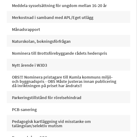
Meddela sysselsättning för ungdom mellan 16-20 år
Merkostnad i samband med APL/Eget utlägg
Månadsrapport
Naturskolan, bokningsförfrågan
Nominera till Brottsförebyggande rådets hederspris
Nytt ärende i W3D3
OBS!!! Nominera pristagare till Kumla kommuns miljö-
och byggnadspris - OBS Måste justeras innan publicering
då inriktningen på priset har ändrats!!
Parkeringstillstånd för rörelsehindrad
PCB-sanering
Pedagogisk kartläggning vid misstanke om
talängslan/selektiv mutism