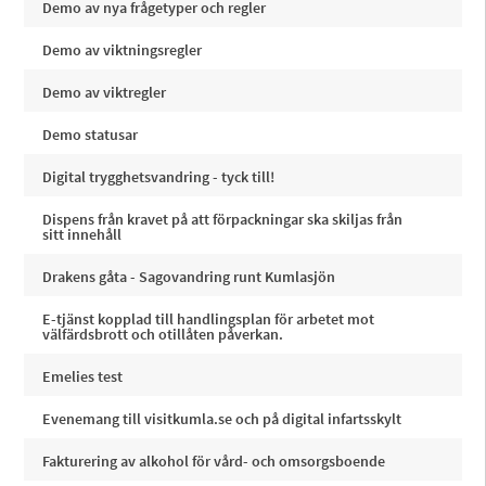
Demo av nya frågetyper och regler
Demo av viktningsregler
Demo av viktregler
Demo statusar
Digital trygghetsvandring - tyck till!
Dispens från kravet på att förpackningar ska skiljas från
sitt innehåll
Drakens gåta - Sagovandring runt Kumlasjön
E-tjänst kopplad till handlingsplan för arbetet mot
välfärdsbrott och otillåten påverkan.
Emelies test
Evenemang till visitkumla.se och på digital infartsskylt
Fakturering av alkohol för vård- och omsorgsboende