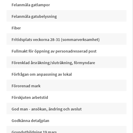
Felanmäla gatlampor
Felanmäla gatubelysning
Fiber
Fritidsplats veckorna 28-31 (sommarverksamhet)
Fullmakt för öppning av personadresserad post
Förenklad årsräkning/sluträkning, förmyndare
Förfrågan om anpassning av lokal
Förorenad mark
Förskjuten arbetstid
God man - ansökan, ändring och avslut
Godkänna detaljplan
Grundutbildning 19 mars