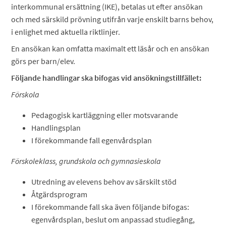
interkommunal ersättning (IKE), betalas ut efter ansökan
och med särskild prövning utifrån varje enskilt barns behov,
i enlighet med aktuella riktlinjer.
En ansökan kan omfatta maximalt ett läsår och en ansökan
görs per barn/elev.
Följande handlingar ska bifogas vid ansökningstillfället:
Förskola
Pedagogisk kartläggning eller motsvarande
Handlingsplan
I förekommande fall egenvårdsplan
Förskoleklass, grundskola och gymnasieskola
Utredning av elevens behov av särskilt stöd
Åtgärdsprogram
I förekommande fall ska även följande bifogas:
egenvårdsplan, beslut om anpassad studiegång,