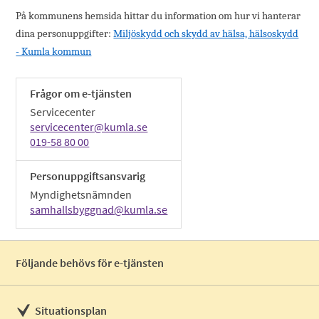
På kommunens hemsida hittar du information om hur vi hanterar
dina personuppgifter:
Miljöskydd och skydd av hälsa, hälsoskydd
- Kumla kommun
Frågor om e-tjänsten
Servicecenter
servicecenter@kumla.se
019-58 80 00
Personuppgiftsansvarig
Myndighetsnämnden
samhallsbyggnad@kumla.se
Följande behövs för e-tjänsten
Situationsplan