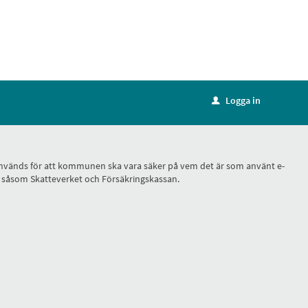
Logga in
u
ID, används för att kommunen ska vara säker på vem det är som använt e-
r, såsom Skatteverket och Försäkringskassan.