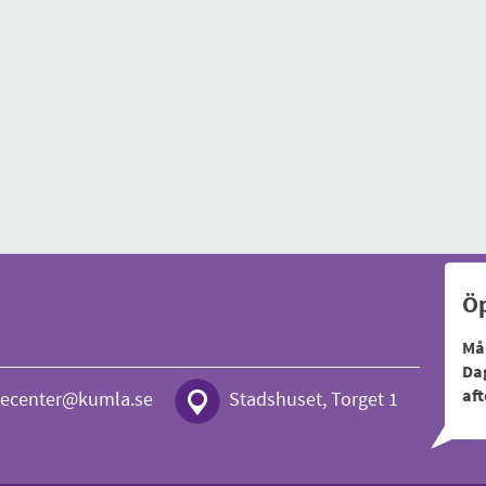
Öp
Må
Dag
af
cecenter@kumla.se
Stadshuset, Torget 1